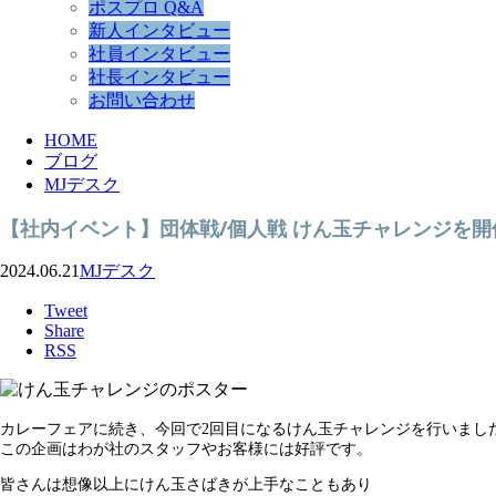
ポスプロ Q&A
新人インタビュー
社員インタビュー
社長インタビュー
お問い合わせ
HOME
ブログ
MJデスク
【社内イベント】団体戦/個人戦 けん玉チャレンジを
2024.06.21
MJデスク
Tweet
Share
RSS
カレーフェアに続き、今回で2回目になるけん玉チャレンジを行いまし
この企画はわが社のスタッフやお客様には好評です。
皆さんは想像以上にけん玉さばきが上手なこともあり