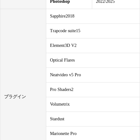
Photoshop
2022/2025
Sapphire2018
Trapcode suite15
Element3D V2
Optical Flares
Neatvideo v5 Pro
Pro Shaders2
プラグイン
Volumetrix
Stardust
Marionette Pro