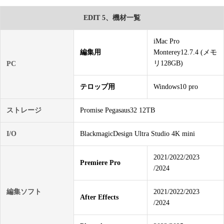
EDIT 5、機材一覧
iMac Pro
編集用
Monterey12.7.4 (メモ
リ128GB)
PC
テロップ用
Windows10 pro
ストレージ
Promise Pegasaus32 12TB
I/O
BlackmagicDesign Ultra Studio 4K mini
2021/2022/2023
Premiere Pro
/2024
編集ソフト
2021/2022/2023
After Effects
/2024