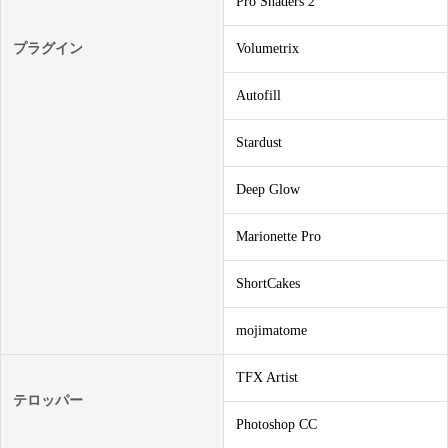
Pro Shaders 2
プラグイン
Volumetrix
Autofill
Stardust
Deep Glow
Marionette Pro
ShortCakes
mojimatome
TFX Artist
テロッパー
Photoshop CC