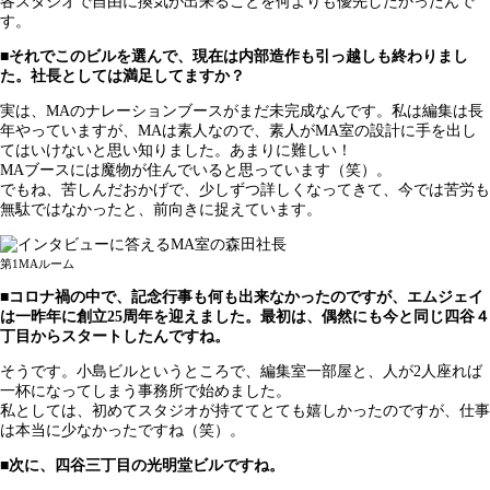
各スタジオで自由に換気が出来ることを何よりも優先したかったんで
す。
■それでこのビルを選んで、現在は内部造作も引っ越しも終わりまし
た。社長としては満足してますか？
実は、MAのナレーションブースがまだ未完成なんです。私は編集は長
年やっていますが、MAは素人なので、素人がMA室の設計に手を出し
てはいけないと思い知りました。あまりに難しい！
MAブースには魔物が住んでいると思っています（笑）。
でもね、苦しんだおかげで、少しずつ詳しくなってきて、今では苦労も
無駄ではなかったと、前向きに捉えています。
第1MAルーム
■コロナ禍の中で、記念行事も何も出来なかったのですが、エムジェイ
は一昨年に創立25周年を迎えました。最初は、偶然にも今と同じ四谷４
丁目からスタートしたんですね。
そうです。小島ビルというところで、編集室一部屋と、人が2人座れば
一杯になってしまう事務所で始めました。
私としては、初めてスタジオが持ててとても嬉しかったのですが、仕事
は本当に少なかったですね（笑）。
■次に、四谷三丁目の光明堂ビルですね。