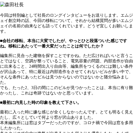
今回は特別編として社長のロングインタビューをお送りします。エムジ
ェイ創立時の話、今回の移転について、それから結構質問が多いエムジ
ェイの名前の由来なども語ってくれています。どうぞ宜しくお願いしま
す。
■会社の移転、本当に大変でしたが、やっとひと段落ついた感じです
ね。移転にあたって一番大変だったことは何でしたか？
編集所に見合った建物を探すことですかね。ただ広ければいいと言うこ
とではなく、空調が整っていること、電気容量の問題、内部造作が自由
に出来ること、24時間出入り自由等、編集所をつくるのには難しい条件
が沢山あって、特に最近は内部造作をさせてくれないビルが多い中で、
そんな条件にあったビルは見つからないのではないかと随分悩みまし
た。
でも、たった2、3日の間にこのビルが見つかったことは、本当に有り難
かったし、これは奇跡ではないかと思っています。
■最初に内見した時の印象を教えて下さい。
最初に入った時に嫌な感じが全くしなかったんです。とても明るく見え
たし、広々としていて何より窓が沢山ありました。
本来編集所には窓はタブーだったのですが、コロナ禍で今回は窓を多用
したかった。