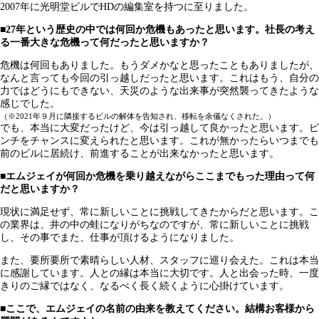
2007年に光明堂ビルでHDの編集室を持つに至りました。
■27年という歴史の中では何回か危機もあったと思います。社長の考え
る一番大きな危機って何だったと思いますか？
危機は何回もありました。もうダメかなと思ったこともありましたが、
なんと言っても今回の引っ越しだったと思います。これはもう、自分の
力ではどうにもできない、天災のような出来事が突然襲ってきたような
感じでした。
（※2021年９月に隣接するビルの解体を告知され、移転を余儀なくされた。）
でも、本当に大変だったけど、今は引っ越して良かったと思います。ピ
ンチをチャンスに変えられたと思います。これが無かったらいつまでも
前のビルに居続け、前進することが出来なかったと思います。
■エムジェイが何回か危機を乗り越えながらここまでもった理由って何
だと思いますか？
現状に満足せず、常に新しいことに挑戦してきたからだと思います。こ
の業界は、井の中の蛙になりがちなのですが、常に新しいことに挑戦
し、その事でまた、仕事が頂けるようになりました。
また、要所要所で素晴らしい人材、スタッフに巡り会えた。これは本当
に感謝しています。人との縁は本当に大切です。人と出会った時、一度
きりのご縁ではなく、なるべく長く続くように心掛けています。
■ここで、エムジェイの名前の由来を教えてください。結構お客様から