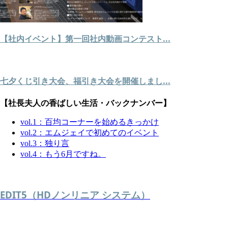
【社内イベント】第一回社内動画コンテスト...
七夕くじ引き大会、福引き大会を開催しまし...
【社長夫人の香ばしい生活・バックナンバー】
vol.1：百均コーナーを始めるきっかけ
vol.2：エムジェイで初めてのイベント
vol.3：独り言
vol.4：もう6月ですね。
EDIT5（HDノンリニア システム）