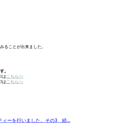
みることが出来ました。
ます。
1は
こちら>>
3は
こちら>>
ーを行いました。その3 続...