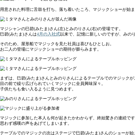
用意された料理に舌鼓を打ち、落ち着いたころ、マジックショーが始ま
マジシャンの巳碧(みたま)さん(左)とみのりさん(右)の登場です。
巳碧(みたま)さんは
4月の入社式
以来で、記憶に新しいのですが、みの
そのため、屋形船でマジックを見た社員は喜びもひとしお。
お二人の登場にマジックショーの期待が膨らみます。
まずは、巳碧(みたま)さんとみのりさんによるテーブルでのマジックが
目の前で繰り広げられていくマジックに全員興味深々。
子供たちも食い入るように見つめます。
マジックに参加した本人も何が起きたかわからず、終始驚きの連続です
思わず感嘆の声をあげてしまいます。
テーブルでのマジックの次はステージで巳碧(みたま)さんのショーが始