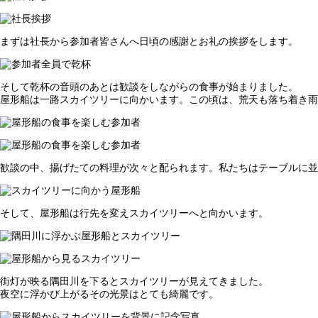
まずは社長から参加者皆さんへ日頃の感謝とお礼の挨拶をします。
そして乾杯の音頭のあとは歓談をしながらの食事が始まりました。
屋形船は一路スカイツリーに向かいます。この頃は、荒天も落ち着き雨
歓談の中、揚げたての料理が次々と配られます。私たちはテーブルに
そして、屋形船は行先を変えスカイツリーへと向かいます。
街灯が映る隅田川を下るとスカイツリーが見えてきました。
夜空に浮かび上がるその光景はとても綺麗です。