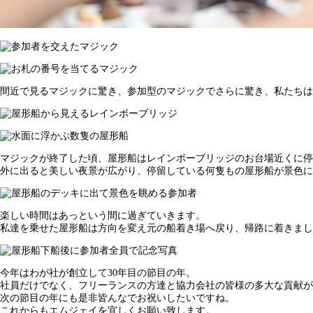
間近で見るマジックに驚き、参加型のマジックでさらに驚き、私たちは
マジックが終了した頃、屋形船はレインボーブリッジのお台場近くに停
外に出ると美しい夜景が広がり、停留している何隻もの屋形船が景色に
楽しい時間はあっという間に過ぎていきます。
私達を乗せた屋形船は方向を変え元の船着き場へ戻り、帰路に着きまし
今年はわが社が創立して30年目の節目の年。
社員だけでなく、フリーランスの方達と協力会社の皆様の多大な貢献が
次の節目の年にも是非皆んなでお祝いしたいですね。
これからもエムジェイを宜しくお願い致します。