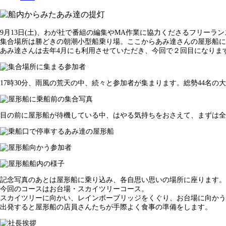
9月13日(土)、わが社で番組の編集やMA作業に協力くださるフリー
集合場所は勝どきの朝潮小型船乗り場。ここからあみ達さんの屋形船に
あみ達さんは去年4月にも利用させていただき、今回で２回目になりま
17時30分、雨風の荒天の中、続々と参加者が集まります。総勢44名の
目の前に屋形船が待機している中、はやる気持ちをおさえて、まずは全
記念写真のあとは屋形船に乗り込み、各自思い思いの場所に座ります。
今回のコースはお台場・スカイツリーコース。
スカイツリーに向かい、レインボーブリッジをくぐり、お台場に向かう
出発すると屋形船の店員さんたちが手際よく食事の準備をします。