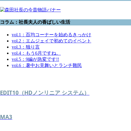
コラム：社長夫人の香ばしい生活
vol.1：百均コーナーを始めるきっかけ
vol.2：エムジェイで初めてのイベント
vol.3：独り言
vol.4：もう6月ですね。
vol.5：9編が急変です!!
vol.6：暑中お見舞いとランチ難民
EDIT10（HDノンリニア システム）
MA3