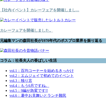
【社内イベント】カレーフェアを開催しまし...
カレーフェアを開催しました。
元編集マンの森田社長が1970年代のポスプロ業界を振り返る
コラム：社長夫人の香ばしい生活
vol.1：百均コーナーを始めるきっかけ
vol.2：エムジェイで初めてのイベント
vol.3：独り言
vol.4：もう6月ですね。
vol.5：9編が急変です!!
vol.6：暑中お見舞いとランチ難民